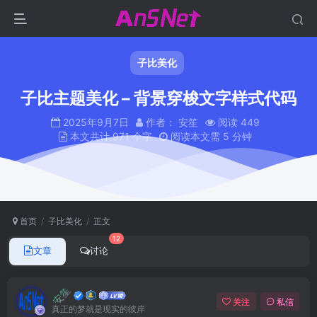
子比美化
子比主题美化 – 背景穿梭文字样式代码
2025年9月7日
作者： 安笙
阅读 449
本文共计 971 个字
阅读本文需 5 分钟
首页
子比美化
正文
12
文章
讨论
安笙
关注
私信
真正的梦就是现实的彼岸