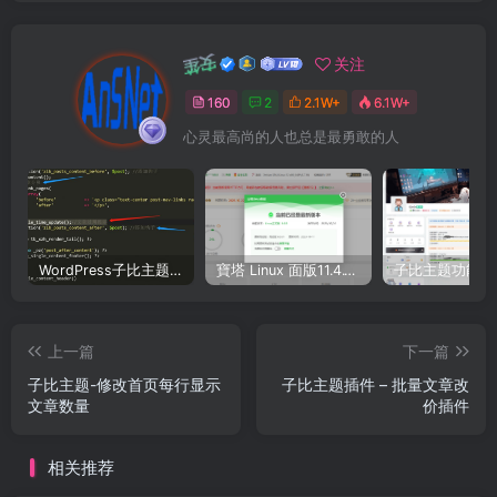
安笙
关注
160
2
2.1W+
6.1W+
心灵最高尚的人也总是最勇敢的人
WordPress子比主题美化教程合集—持续更新中
寶塔 Linux 面版11.4.1（开心版）和 11.5.0 （抢先版）– 宝塔开心版脚本
上一篇
下一篇
子比主题-修改首页每行显示
子比主题插件 – 批量文章改
文章数量
价插件
相关推荐