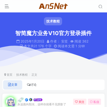
技术教程
智简魔方业务V10官方登录插件
2025年1月20日
作者： 安笙
阅读 362
本文共计 176 个字
阅读本文需 1 分钟
首页
技术教程
正文
文章
讨论
安笙
关注
私信
永远面向阳光，这样你就看不见阴影了