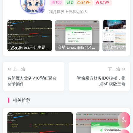
160
2
2.1W+
6.1W+
我是世界上最幸运的人
WordPress子比主题美化教程合集—持续更新中
寶塔 Linux 面版11.4.1（开心版）和 11.5.0 （抢先版）– 宝塔开心版脚本
上一篇
下一篇
智简魔方业务V10彩虹聚合
智简魔方财务IDC模板，指
登录插件
点M1模版三端
相关推荐