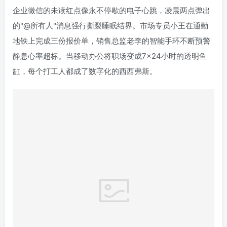
企业微信的未读红点像永不停歇的电子心跳，凌晨两点弹出
的"@所有人"消息强行撕裂睡眠结界。市场专员小王在通勤
地铁上完成三份报价单，销售总监老李的智能手环不断预警
静息心率超标。当移动办公将职场变成7×24小时的透明鱼
缸，每个打工人都成了数字化的西西弗斯。
午休时间的便利店，收银台前的白领们不约而同将手机反