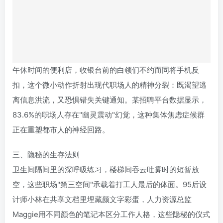
扣，这个微小动作折射出现代职场人的精神分裂：既渴望逃
离
信息
洪流，又恐惧错失关键通知。某招聘平台数据显示，
83.6%的职场人存在"幽灵震动"幻觉，这种集体焦虑症候群
正在重塑都市人的神经回路。
三、隐秘的生存法则
卫生间隔间里的深呼吸练习，楼梯间吞云吐雾时的短暂放
空，这些职场"第三空间"承载着打工人最后的体面。95后设
计师小林在共享文档里埋藏颜文字彩蛋，人力资源总监
Maggie用不同颜色的笔记本区分工作人格，这些隐秘的仪式
感构建起对抗异化的精神堡垒。
当夜幕降临，写字楼群化作发光的蜂巢。有人钻进付费自习
室续写职业理想，有人在健身房的动感单车上看行业报告。
这些碎片化充电场景里，藏着职场人永不熄灭的野心。正如