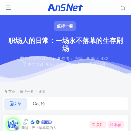
值得一看
职场人的日常：一场永不落幕的生存剧
场
2025年2月27日
作者： 安笙
阅读 432
本文共计 1055 个字
阅读本文需 6 分钟
首页
值得一看
正文
文章
讨论
安笙
关注
私信
我是世界上最幸运的人