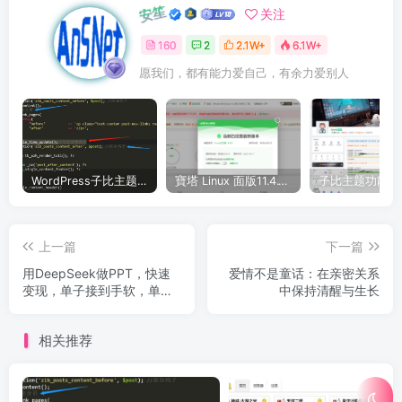
WordPress子比主题美化教程合集—持续更新中
寶塔 Linux 面版11.4.1（开心版）和 11.5.0 （抢先版）– 宝塔开心版脚本
上一篇
下一篇
用DeepSeek做PPT，快速
爱情不是童话：在亲密关系
变现，单子接到手软，单日
中保持清醒与生长
变现多张
相关推荐
WordPress子比主题美化教程合集—持续更新中
哪吒探针：云服