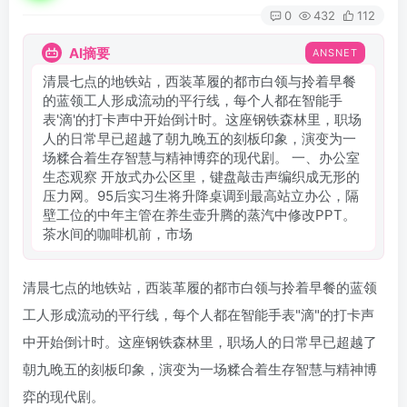
0
432
112
AI摘要
ANSNET
清晨七点的地铁站，西装革履的都市白领与拎着早餐
的蓝领工人形成流动的平行线，每个人都在智能手
表'滴'的打卡声中开始倒计时。这座钢铁森林里，职场
人的日常早已超越了朝九晚五的刻板印象，演变为一
场糅合着生存智慧与精神博弈的现代剧。 一、办公室
生态观察 开放式办公区里，键盘敲击声编织成无形的
压力网。95后实习生将升降桌调到最高站立办公，隔
壁工位的中年主管在养生壶升腾的蒸汽中修改PPT。
茶水间的咖啡机前，市场
清晨七点的地铁站，西装革履的都市白领与拎着早餐的蓝领
工人形成流动的平行线，每个人都在智能手表"滴"的打卡声
中开始倒计时。这座钢铁森林里，职场人的日常早已超越了
朝九晚五的刻板印象，演变为一场糅合着生存智慧与精神博
弈的现代剧。