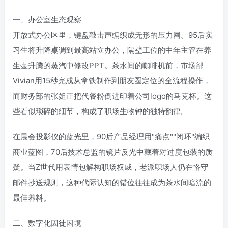
一、办公室生态观察
开放式办公区里，键盘敲击声编织成无形的压力网。95后实
习生将升降桌调到最高站立办公，隔壁工位的中年主管在养
生壶升腾的蒸汽中修改PPT。茶水间的咖啡机前，市场部
Vivian用15秒完成从拿铁制作到朋友圈定位的全流程操作，
而财务部的张姐正把代餐粉倒进印着公司logo的马克杯。这
些看似琐碎的细节，构成了职场生物钟的独特韵律。
在晨会投影仪的蓝光里，90后产品经理用"痛点""闭环"编织
商业蓝图，70后技术总监的镜片反光中藏着对过度包装的质
疑。当Z世代用表情包解构职场权威，老派职场人仍在恪守
邮件抄送规则，这种代际认知的错位往往成为茶水间暗流的
最佳养料。
二、数字化囚徒困境