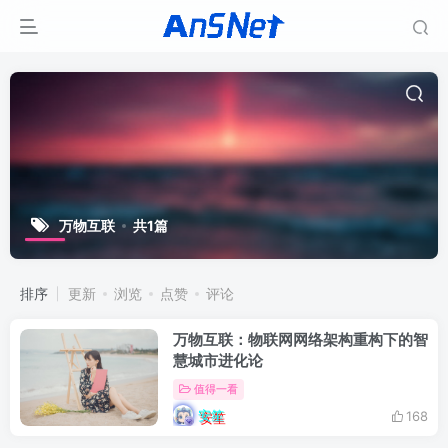
万物互联
共1篇
排序
更新
浏览
点赞
评论
万物互联：物联网网络架构重构下的智
慧城市进化论
值得一看
安笙
168