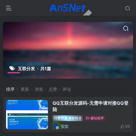
互联分发
共1篇
排序
更新
浏览
点赞
评论
QQ互联分发源码-无需申请对接QQ登
陆
付费资源
19.9
建站程序
赞助
安笙
99