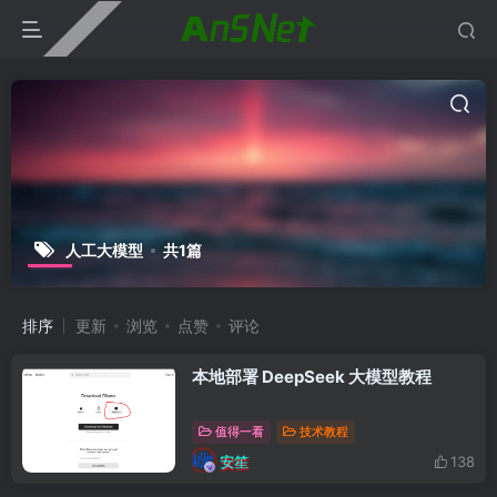
人工大模型
共1篇
排序
更新
浏览
点赞
评论
本地部署 DeepSeek 大模型教程
值得一看
技术教程
安笙
138