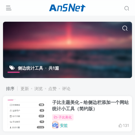
侧边统计工具
共1篇
排序
更新
浏览
点赞
评论
子比主题美化 – 给侧边栏添加一个网站
统计小工具（简约版）
子比美化
安笙
131