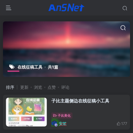
在线征稿工具
共1篇
排序
更新
浏览
点赞
评论
子比主题侧边在线征稿小工具
子比美化
安笙
177