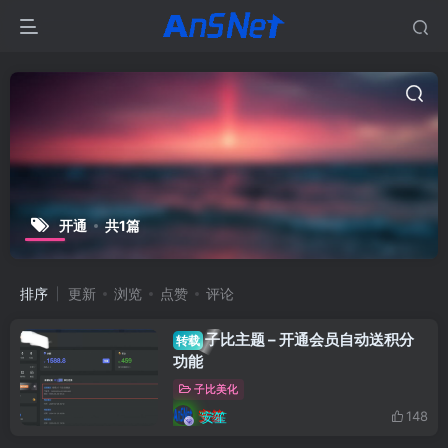
开通
共1篇
排序
更新
浏览
点赞
评论
子比主题 – 开通会员自动送积分
转载
功能
子比美化
安笙
148