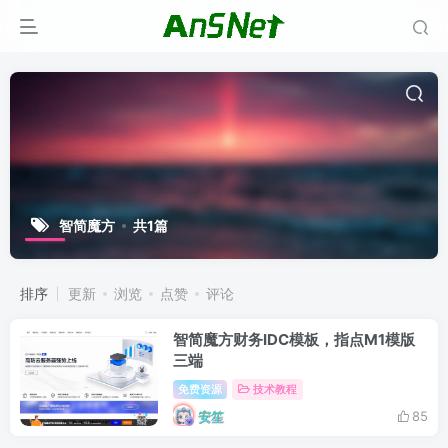
智简魔方
共1篇
排序
更新
浏览
点赞
评论
智简魔方财务IDC模板，指点M1模版
三端
免费资源
技术教程
安笙
85