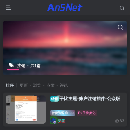
注销
共1篇
排序
更新
浏览
点赞
评论
子比主题-账户注销插件-公众版
转载
付费资源
199
子比美化
安笙
83