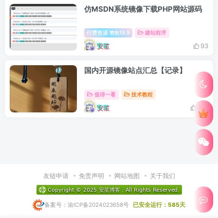
仿MSDN系统镜像下载PHP网站源码
付费资源
19.9
建站程序
赞助
安笙
93
国内开源镜像站点汇总【记录】
值得一看
技术教程
安笙
156
友链申请
免责声明
网站地图
关于我们
备案号：渝ICP备2024023658号
已安全运行：585天