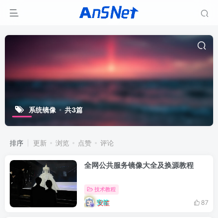
系统镜像
共3篇
排序
更新
浏览
点赞
评论
全网公共服务镜像大全及换源教程
技术教程
安笙
87