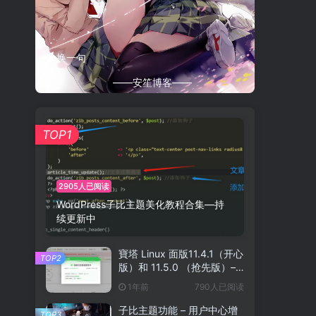
换一句
——安笙博客——
TOP1
2905人已阅读
WordPress子比主题美化教程合集—持
续更新中
寶塔 Linux 面版11.4.1（开心
TOP2
版）和 11.5.0 （抢先版）–
宝塔开心版脚本
1年前
790人已阅读
子比主题功能 – 用户中心增
TOP3