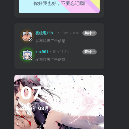
你好我也好，不要忘记哦!
工作也轻松了！
杨经理16888
18th 23:36
禁封中
发布垃圾广告信息
kbx991
5th 11:34
禁封中
发布垃圾广告信息
叹息老来交旧尽，睡来谁共午瓯茶。——宋陆游《幽居初夏》
07
2026年
08月