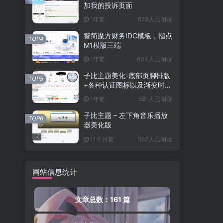
加我的投诉页面
1年前
679人已阅读
智简魔方财务IDC模板，指点
TOP4
M1模版三端
1年前
604人已阅读
子比主题美化-底部页脚排版
TOP5
+各种认证图标以及渐变时间
运行
1年前
591人已阅读
子比主题 – 左下角音乐播放
TOP6
器美化版
11个月前
587人已阅读
网站信息统计
文章总数：161 篇