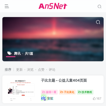
腾讯
共1篇
排序
更新
浏览
点赞
评论
子比主题 – 公益儿童404页面
值得一看
子比美化
技术教程
安笙
167