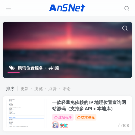
腾讯位置服务
共1篇
排序
更新
浏览
点赞
评论
一款轻量免依赖的 IP 地理位置查询网
站源码（支持多 API + 本地库）
建站程序
技术教程
安笙
168