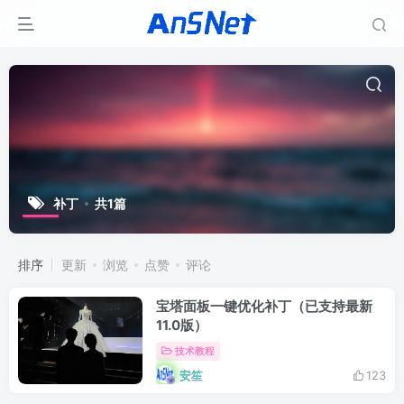
补丁
共1篇
排序
更新
浏览
点赞
评论
宝塔面板一键优化补丁（已支持最新
11.0版）
技术教程
安笙
123