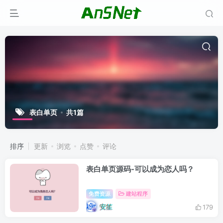
表白单页
共1篇
排序
更新
浏览
点赞
评论
表白单页源码-可以成为恋人吗？
免费资源
建站程序
安笙
179