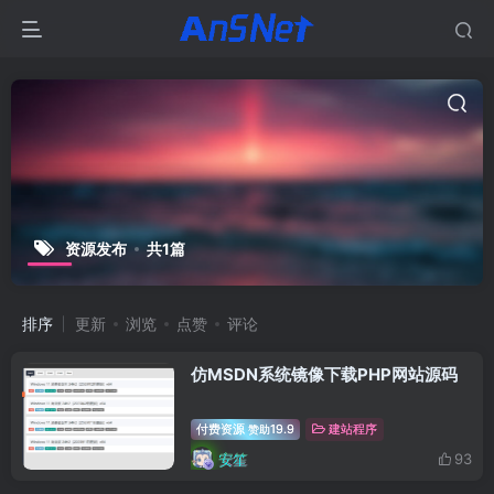
资源发布
共1篇
排序
更新
浏览
点赞
评论
仿MSDN系统镜像下载PHP网站源码
付费资源
19.9
建站程序
赞助
安笙
93