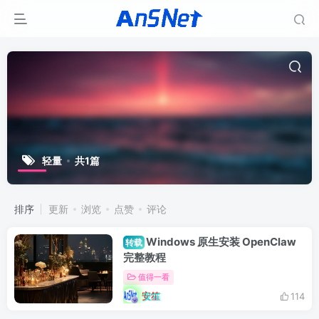
轻量
共1篇
排序
更新
浏览
点赞
评论
Windows 原生安装 OpenClaw
转载
完整教程
值得一看
安笙
114