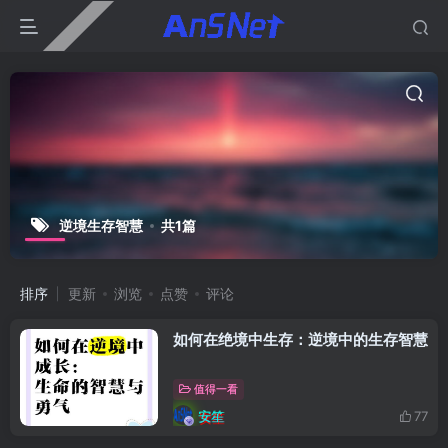
逆境生存智慧
共1篇
排序
更新
浏览
点赞
评论
如何在绝境中生存：逆境中的生存智慧
值得一看
安笙
77