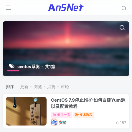
centos系统
共1篇
排序
更新
浏览
点赞
评论
CentOS 7.9停止维护 如何自建Yum源
以及配置教程
值得一看
技术教程
安笙
187