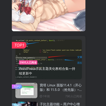
换一句
——安笙博客——
TOP1
2905人已阅读
WordPress子比主题美化教程合集—持
续更新中
寶塔 Linux 面版11.4.1（开心
TOP2
版）和 11.5.0 （抢先版）–
宝塔开心版脚本
1年前
790人已阅读
子比主题功能 – 用户中心增
TOP3