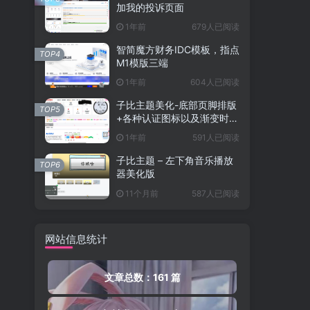
加我的投诉页面
1年前
679人已阅读
智简魔方财务IDC模板，指点
TOP4
M1模版三端
1年前
604人已阅读
子比主题美化-底部页脚排版
TOP5
+各种认证图标以及渐变时间
运行
1年前
591人已阅读
子比主题 – 左下角音乐播放
TOP6
器美化版
11个月前
587人已阅读
网站信息统计
文章总数：161 篇