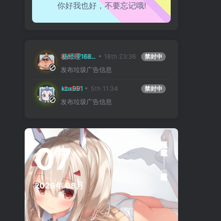
你好我也好，不要忘记哦!
杨经理16888
18th 23:36
禁封中
发布垃圾广告信息
kbx991
5th 11:34
禁封中
发布垃圾广告信息
正是江南好风景，落花时节又逢君。——唐·杜甫《江南逢李龟年》
07
2026年
08月