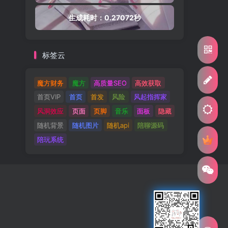
生成耗时：0.27072秒
标签云
魔方财务
魔方
高质量SEO
高效获取
首页VIP
首页
首发
风险
风起指挥家
风洞效应
页面
页脚
音乐
面板
隐藏
随机背景
随机图片
随机api
陪聊源码
陪玩系统