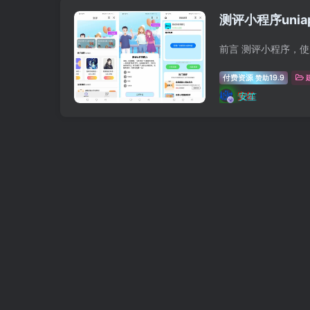
测评小程序uni
付费资源
19.9
赞助
安笙