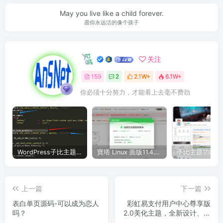
May you live like a child forever.
愿你永远活的像个孩子
安笙
关注
159
2
2.1W+
6.1W+
你必须十分努力，才能看上去毫不费劲
WordPress子比主题美化教程合集—持续更新中
寶塔 Linux 面版11.4.1（开心版）和 11.5.0 （抢先版）– 宝塔开心版脚本
上一篇
下一篇
表白单页源码-可以成为恋人
彩虹易支付用户中心尊享版
吗？
2.0美化主题，全新设计、个
性化定制、易用性优化