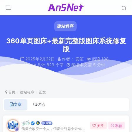
建站程序
360单页图床+最新完整版图床系统修复
版
2025年2月22日
作者： 安笙
阅读 198
本文共计 823 个字
阅读本文需 5 分钟
首页
建站程序
正文
文章
讨论
安笙
关注
私信
伤痛会改变一个人，但爱最终总会让你找回最初的自己