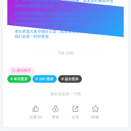
用，学习研究后请自觉删除，请勿传播，因未及时删除所造
成的任何后果责任自负。
如果用于其他用途，请购买正版支持作者，谢谢！若您认为
「WWW.XZMA.CN」发布的内容若侵犯到您的权益，请联系
站长邮箱:ansnet@qq.com 进行删除处理。
本站资源大多存储在云盘，如发现链接失效，请联系我们，
我们会第一时间更新。
THE END
建站程序
# 单页图床
# 360 图床
# 超全图床
喜欢就支持一下吧
点赞
94
赞赏
分享
收藏