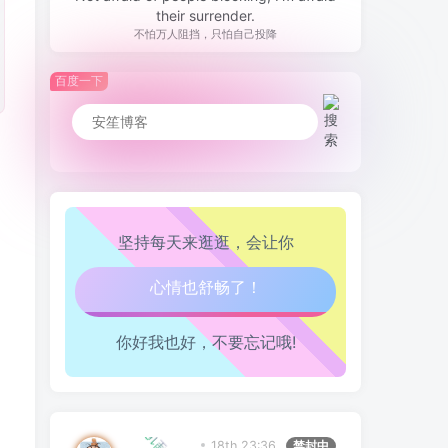
their surrender.
不怕万人阻挡，只怕自己投降
百度一下
坚持每天来逛逛，会让你
生活也美好了！
你好我也好，不要忘记哦!
心情也舒畅了！
走路也有劲了！
经
理
1
6
杨
8
8
8
腿也不痛了！
18th 23:36
禁封中