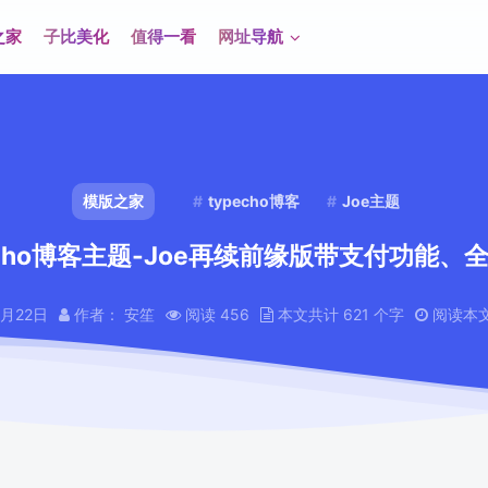
之家
子比美化
值得一看
网址导航
模版之家
typecho博客
Joe主题
echo博客主题-Joe再续前缘版带支付功能、
2月22日
作者： 安笙
阅读 456
本文共计 621 个字
阅读本文