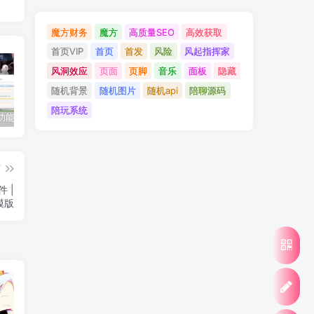
魔方财务
魔方
高质量SEO
高效获取
首页VIP
首页
首发
风险
风起指挥家
风洞效应
页面
页脚
音乐
面板
隐藏
随机背景
随机图片
随机api
陪聊源码
陪玩系统
子比主题功能 – 用户中心增加我的投诉页面
智简魔方财务IDC模板，指点M1模版三端
子比主题美化-底部页脚排版+各种认证图标以及渐变时间运行
篇
 |
题模版