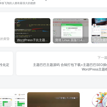
单独飞翔的人拥有最强大的翅膀
丽的黄昏
WordPress子比主题美化教程合集—持续更新中
寶塔 Linux 面版11.4.1（开心版）和 11.5.0 （抢先版）– 宝塔开心版脚本
下一
性化定
主题巴巴主题源码 合辑打包下载+主题巴巴SEO插件
WordPress主