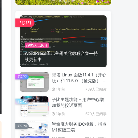
TOP1
2905人已阅读
WordPress子比主题美化教程合集—持
续更新中
寶塔 Linux 面版11.4.1（开心
TOP2
版）和 11.5.0 （抢先版）–
宝塔开心版脚本
1年前
789人已阅读
子比主题功能 – 用户中心增
TOP3
加我的投诉页面
1年前
679人已阅读
智简魔方财务IDC模板，指点
TOP4
M1模版三端