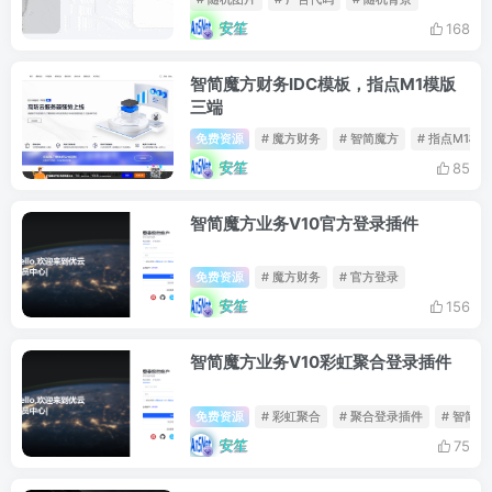
安笙
168
智简魔方财务IDC模板，指点M1模版
三端
免费资源
# 魔方财务
# 智简魔方
# 指点M1模
安笙
85
智简魔方业务V10官方登录插件
免费资源
# 魔方财务
# 官方登录
安笙
156
智简魔方业务V10彩虹聚合登录插件
免费资源
# 彩虹聚合
# 聚合登录插件
# 智简魔
安笙
75