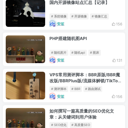
国内开源镜像站点汇总【记录】
# 系统镜像
# 开源镜像
# 镜像汇总
安笙
156
PHP搭建随机图API
# 随机图片
# 随机api
# 图床
安笙
131
VPS常用测评脚本：BBR原版/BBR魔
改版/BBRPlus版/流媒体解锁/TikTok
解锁检测等
# 测评脚本
# BBR
# 路由测试
安笙
156
如何撰写一篇高质量的SEO优化文
章：从关键词到用户体验
# SEO优化
# 高质量SEO